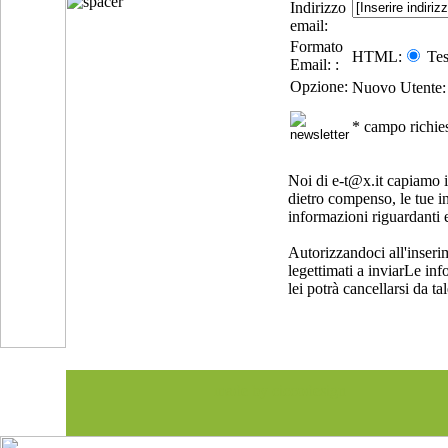
Indirizzo
email:
Formato
HTML:
Tes
Email: :
Opzione:
Nuovo Utente:
* campo richie
Noi di e-t@x.it capiamo i
dietro compenso, le tue i
informazioni riguardanti e-
Autorizzandoci all'inseri
legettimati a inviarLe inf
lei potrà cancellarsi da ta
made by ciccodesign