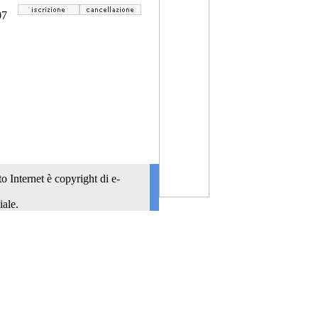
07
o Internet è copyright di e-
iale.