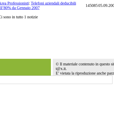
rea Professionisti
:
Telefoni aziendali deducibili
145085
05.09.20
all’80% da Gennaio 2007
i sono in tutto 1 notizie
codesign
© Il materiale contenuto in questo sit
t@x.it.
E' vietata la riproduzione anche parz