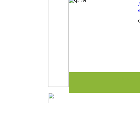
A
C
made by cic